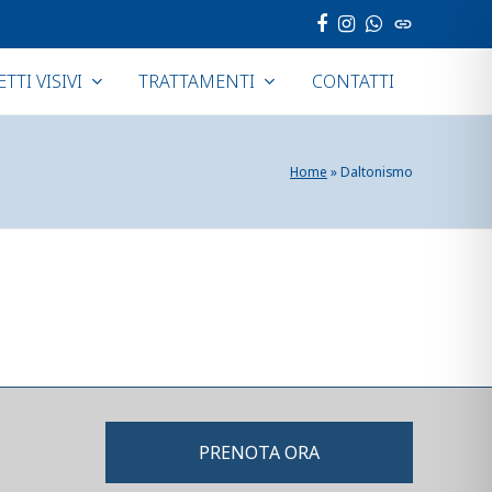
Facebook
Instagram
Whatsapp
Sito
web
ETTI VISIVI
TRATTAMENTI
CONTATTI
Home
»
Daltonismo
PRENOTA ORA