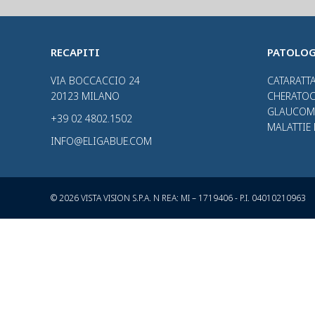
RECAPITI
PATOLOG
VIA BOCCACCIO 24
CATARATT
20123 MILANO
CHERATO
GLAUCOM
+39 02 4802.1502
MALATTIE 
INFO@ELIGABUE.COM
© 2026 VISTA VISION S.P.A. N REA: MI – 1719406 - P.I. 04010210963