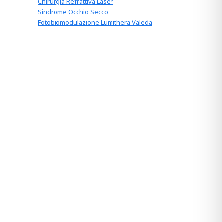
Chirurgia Refrattiva Laser
Sindrome Occhio Secco
Fotobiomodulazione Lumithera Valeda