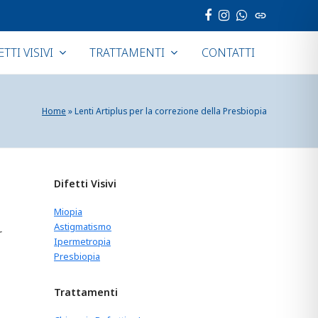
Facebook
Instagram
Whatsapp
Sito
web
ETTI VISIVI
TRATTAMENTI
CONTATTI
Home
»
Lenti Artiplus per la correzione della Presbiopia
Difetti Visivi
Miopia
Astigmatismo
r
Ipermetropia
Presbiopia
Trattamenti